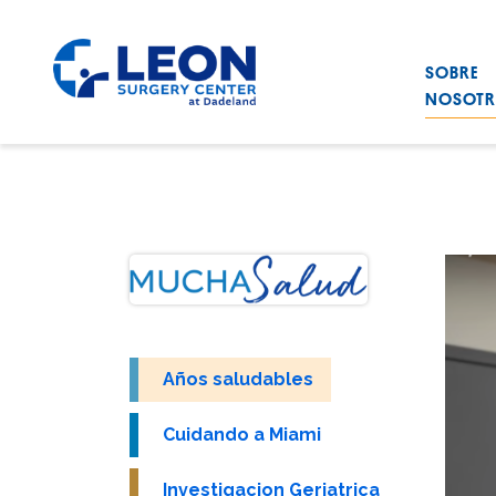
Saltar al contenido principal
SOBRE
Leon Surgery Center home link
NOSOT
News
Años saludables
Cuidando a Miami
Investigacion Geriatrica