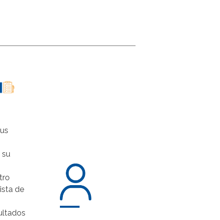
sus
 su
tro
lista de
ultados