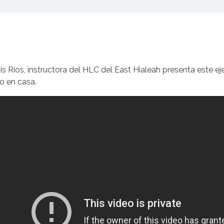
s Rios, instructora del HLC del East Hialeah presenta este eje
o en casa.