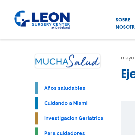
Saltar al contenido principal
SOBRE
Leon Surgery Center home link
NOSOT
mayo 
Ej
Años saludables
Cuidando a Miami
Investigacion Geriatrica
Para cuidadores