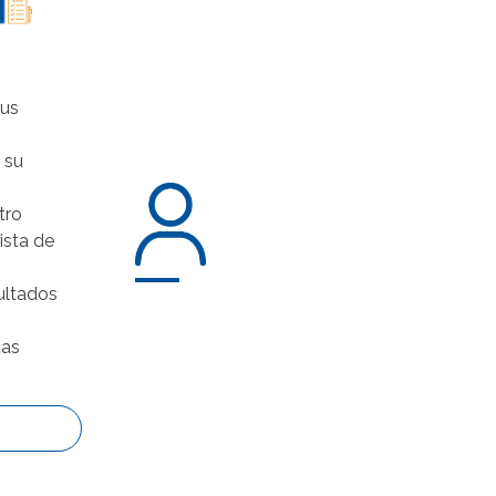
sus
 su
tro
lista de
ultados
tas