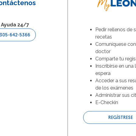
ontáctenos
Ayuda 24/7
Pedir rellenos de 
305-642-5366
recetas
Comuníquese con
doctor
Comparte tu regis
Inscribirse en una 
espera
Acceder a sus res
de los exámenes
Administrar sus ci
E-Checkin
REGÍSTRESE